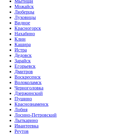
Мытищи
Можайск
Люберцы
Луховицы
Видное
Красногорск
Нахабино
Клин
Кашира
Истра
Дедовск
Зарайск
Егорьевск
Дмитров
Воскресенск
Волоколамск
Черноголовка
Дзержинский
Пущино
Краснознаменск
Лобня
Лосино-Петровский
Лыткарино
Ивантеевка
Реутов