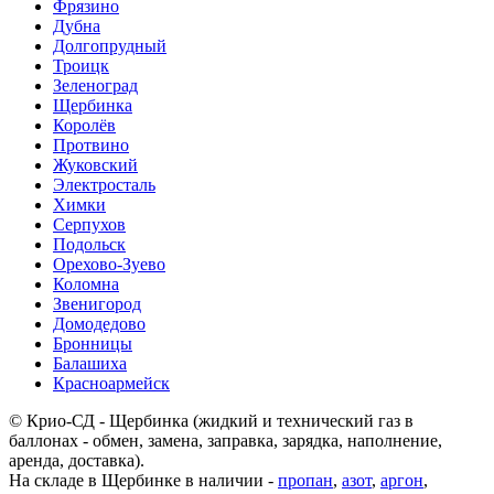
Фрязино
Дубна
Долгопрудный
Троицк
Зеленоград
Щербинка
Королёв
Протвино
Жуковский
Электросталь
Химки
Серпухов
Подольск
Орехово-Зуево
Коломна
Звенигород
Домодедово
Бронницы
Балашиха
Красноармейск
© Крио-СД - Щербинка (жидкий и технический газ в
баллонах - обмен, замена, заправка, зарядка, наполнение,
аренда, доставка).
На складе в Щербинке в наличии -
пропан
,
азот
,
аргон
,